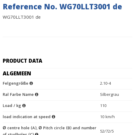
Reference No. WG70LLT3001 de
WG70LLT3001 de
PRODUCT DATA
ALGEMEEN
Felgengröße
2.10-4
Ral Farbe Name
Silbergrau
Load / kg
110
load indication at speed
10 km/h
Ø centre hole (A), Ø Pitch circle (B) and number
52/72/5