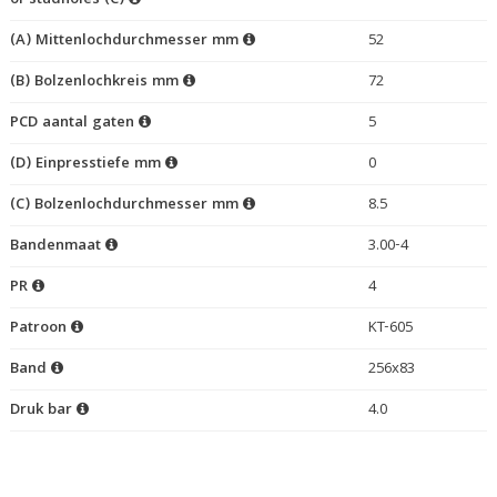
of studholes (C)
(A) Mittenlochdurchmesser mm
52
(B) Bolzenlochkreis mm
72
PCD aantal gaten
5
(D) Einpresstiefe mm
0
(C) Bolzenlochdurchmesser mm
8.5
Bandenmaat
3.00-4
PR
4
Patroon
KT-605
Band
256x83
Druk bar
4.0