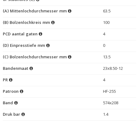
of studholes (C)
(A) Mittenlochdurchmesser mm
63.5
(B) Bolzenlochkreis mm
100
PCD aantal gaten
4
(D) Einpresstiefe mm
0
(C) Bolzenlochdurchmesser mm
13.5
Bandenmaat
23x8.50-12
PR
4
Patroon
HF-255
Band
574x208
Druk bar
1.4