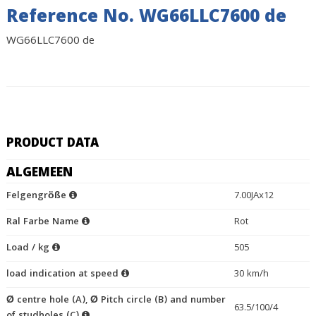
Reference No. WG66LLC7600 de
WG66LLC7600 de
PRODUCT DATA
ALGEMEEN
Felgengröße
7.00JAx12
Ral Farbe Name
Rot
Load / kg
505
load indication at speed
30 km/h
Ø centre hole (A), Ø Pitch circle (B) and number
63.5/100/4