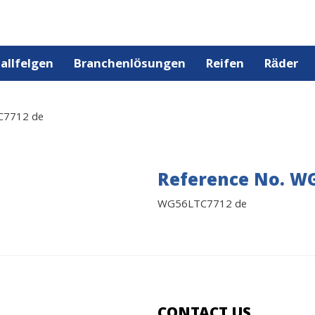
allfelgen
Branchenlösungen
Reifen
Räder
7712 de
Reference No. W
WG56LTC7712 de
CONTACT US