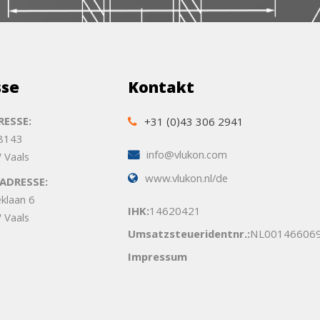
sse
Kontakt
ESSE:
+31 (0)43 306 2941
 8143
info@vlukon.com
 Vaals
www.vlukon.nl/de
ADRESSE:
eklaan 6
IHK:
14620421
 Vaals
Umsatzsteueridentnr.:
NL00146606
Impressum