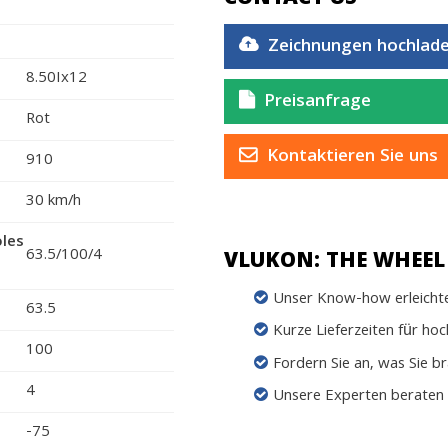
Zeichnungen hochlad
8.50Ix12
Preisanfrage
Rot
Kontaktieren Sie uns
910
30 km/h
oles
63.5/100/4
VLUKON: THE WHEEL 
Unser Know-how erleichter
63.5
Kurze Lieferzeiten für ho
100
Fordern Sie an, was Sie b
4
Unsere Experten beraten 
-75