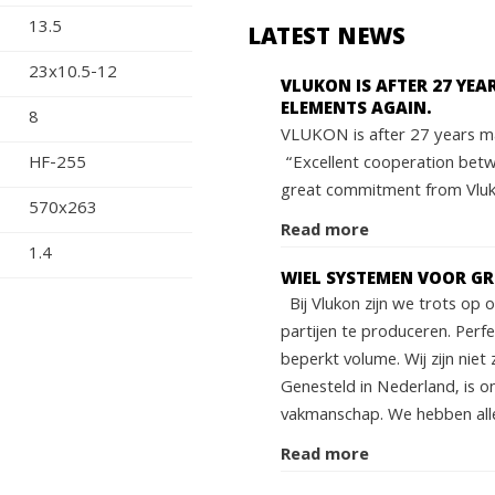
13.5
LATEST NEWS
23x10.5-12
VLUKON IS AFTER 27 YE
ELEMENTS AGAIN.
8
VLUKON is after 27 years ma
“Excellent cooperation bet
HF-255
great commitment from Vluko
570x263
Read more
1.4
WIEL SYSTEMEN VOOR G
Bij Vlukon zijn we trots op
partijen te produceren. Perf
beperkt volume. Wij zijn niet 
Genesteld in Nederland, is o
vakmanschap. We hebben alle
Read more