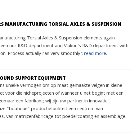
ARS MANUFACTURING TORSIAL AXLES & SUSPENSION
nufacturing Torsial Axles & Suspension elements again.
ween our R&D department and Vlukon's R&D department with
n. Process actually ran very smoothly”,
read more.
ROUND SUPPORT EQUIPMENT
 ons unieke vermogen om op maat gemaakte velgen in kleine
ect voor die nicheprojecten of wanneer u net begint met een
zomaar een fabrikant; wij zijn uw partner in innovatie.
nze "boutique" productiefaciliteit een centrum van
s, van matrijzenfabricage tot poedercoating en assemblage.