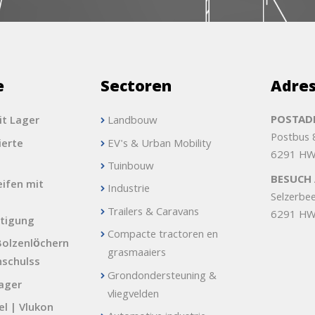
e
Sectoren
Adre
POSTADR
it Lager
Landbouw
Postbus
erte
EV's & Urban Mobility
6291 HW
Tuinbouw
BESUCH 
ifen mit
Industrie
Selzerbe
Trailers & Caravans
6291 HW
tigung
Compacte tractoren en
Bolzenlöchern
grasmaaiers
nschulss
Grondondersteuning &
lager
vliegvelden
l | Vlukon