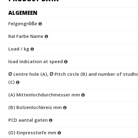
ALGEMEEN
Felgengröße
Ral Farbe Name
Load / kg
load indication at speed
Ø centre hole (A), Ø Pitch circle (B) and number of studh
(C)
(A) Mittenlochdurchmesser mm
(B) Bolzenlochkreis mm
PCD aantal gaten
(D) Einpresstiefe mm