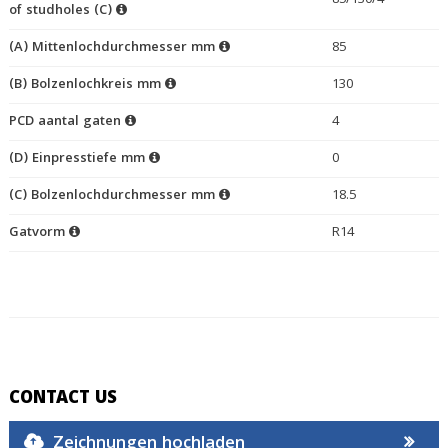
85/130/4
of studholes (C)
(A) Mittenlochdurchmesser mm
85
(B) Bolzenlochkreis mm
130
PCD aantal gaten
4
(D) Einpresstiefe mm
0
(C) Bolzenlochdurchmesser mm
18.5
Gatvorm
R14
CONTACT US
Zeichnungen hochladen