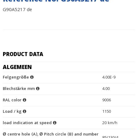
Reference No. G90A5217 de
G90A5217 de
PRODUCT DATA
ALGEMEEN
Felgengröße
4.00E-9
Blechstärke mm
4.00
RAL color
9006
Load / kg
1150
load indication at speed
20 km/h
Ø centre hole (A), Ø Pitch circle (B) and number