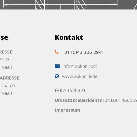
sse
Kontakt
ESSE:
+31 (0)43 306 2941
 8143
info@vlukon.com
 Vaals
www.vlukon.nl/de
ADRESSE:
eklaan 6
IHK:
14620421
 Vaals
Umsatzsteueridentnr.:
NL00146606
Impressum