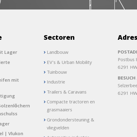
e
Sectoren
Adre
POSTADR
it Lager
Landbouw
Postbus
erte
EV's & Urban Mobility
6291 HW
Tuinbouw
BESUCH 
ifen mit
Industrie
Selzerbe
Trailers & Caravans
6291 HW
tigung
Compacte tractoren en
Bolzenlöchern
grasmaaiers
nschulss
Grondondersteuning &
lager
vliegvelden
l | Vlukon