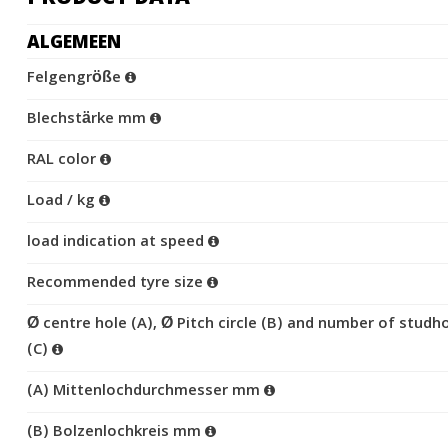
ALGEMEEN
Felgengröße
Blechstärke mm
RAL color
Load / kg
load indication at speed
Recommended tyre size
Ø centre hole (A), Ø Pitch circle (B) and number of studh
(C)
(A) Mittenlochdurchmesser mm
(B) Bolzenlochkreis mm