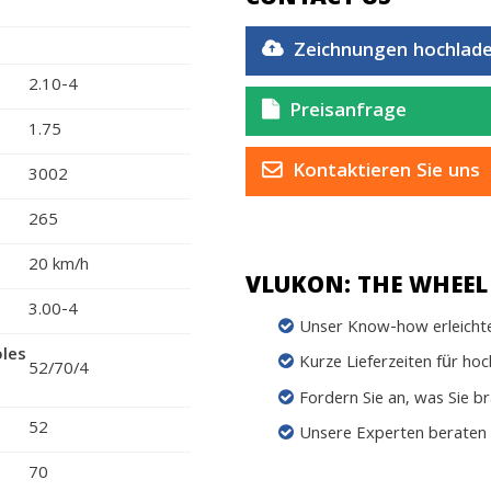
Zeichnungen hochlad
2.10-4
Preisanfrage
1.75
Kontaktieren Sie uns
3002
265
20 km/h
VLUKON: THE WHEEL 
3.00-4
Unser Know-how erleichter
oles
Kurze Lieferzeiten für ho
52/70/4
Fordern Sie an, was Sie b
52
Unsere Experten beraten 
70