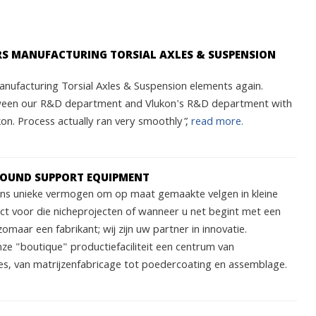
ARS MANUFACTURING TORSIAL AXLES & SUSPENSION
nufacturing Torsial Axles & Suspension elements again.
ween our R&D department and Vlukon's R&D department with
n. Process actually ran very smoothly”,
read more.
ROUND SUPPORT EQUIPMENT
 ons unieke vermogen om op maat gemaakte velgen in kleine
ect voor die nicheprojecten of wanneer u net begint met een
zomaar een fabrikant; wij zijn uw partner in innovatie.
nze "boutique" productiefaciliteit een centrum van
s, van matrijzenfabricage tot poedercoating en assemblage.