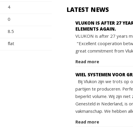
4
LATEST NEWS
0
VLUKON IS AFTER 27 YE
ELEMENTS AGAIN.
8.5
VLUKON is after 27 years ma
“Excellent cooperation bet
flat
great commitment from Vluko
Read more
WIEL SYSTEMEN VOOR G
Bij Vlukon zijn we trots op
partijen te produceren. Perf
beperkt volume. Wij zijn niet 
Genesteld in Nederland, is o
vakmanschap. We hebben alle
Read more