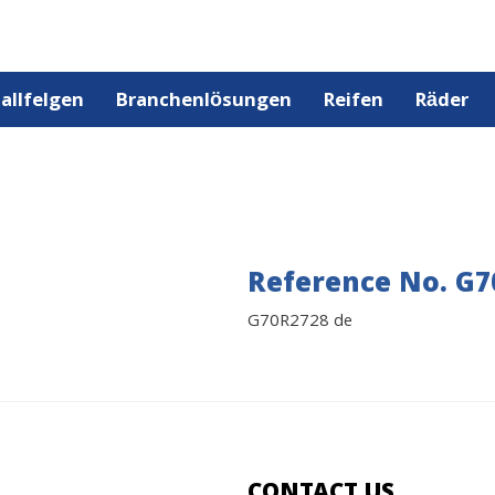
allfelgen
Branchenlösungen
Reifen
Räder
Reference No. G7
G70R2728 de
CONTACT US