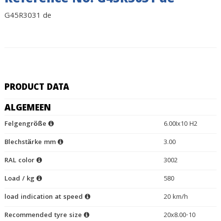
Reference No. G45R3031 de
G45R3031 de
PRODUCT DATA
ALGEMEEN
Felgengröße
6.00Ix10 H2
Blechstärke mm
3.00
RAL color
3002
Load / kg
580
load indication at speed
20 km/h
Recommended tyre size
20x8.00-10