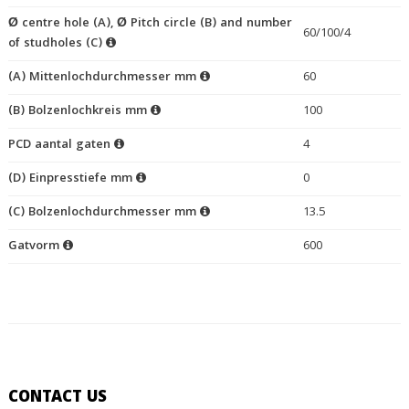
Ø centre hole (A), Ø Pitch circle (B) and number
60/100/4
of studholes (C)
(A) Mittenlochdurchmesser mm
60
(B) Bolzenlochkreis mm
100
PCD aantal gaten
4
(D) Einpresstiefe mm
0
(C) Bolzenlochdurchmesser mm
13.5
Gatvorm
600
CONTACT US