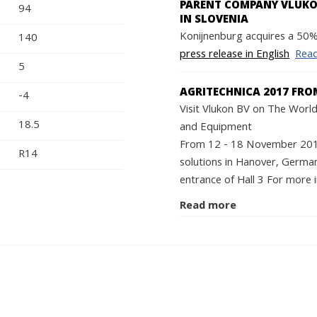
PARENT COMPANY VLUKON
94
IN SLOVENIA
Konijnenburg acquires a 50% 
140
press release in English
Rea
5
AGRITECHNICA 2017 FRO
-4
Visit Vlukon BV on The World'
18.5
and Equipment
From 12 - 18 November 2017 
R14
solutions in Hanover, German
entrance of Hall 3 For more i
Read more