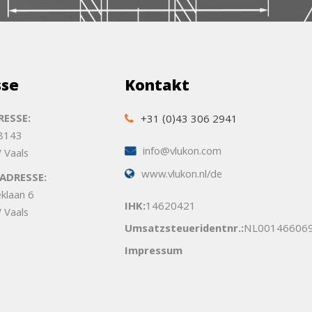
sse
Kontakt
ESSE:
+31 (0)43 306 2941
 8143
info@vlukon.com
 Vaals
www.vlukon.nl/de
ADRESSE:
eklaan 6
IHK:
14620421
 Vaals
Umsatzsteueridentnr.:
NL00146606
Impressum