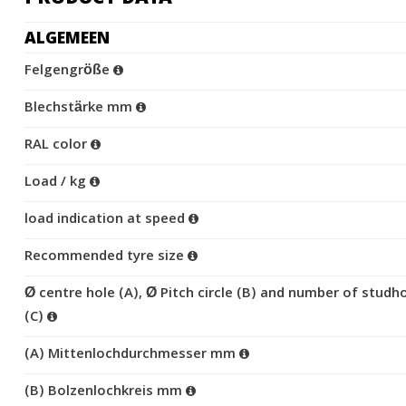
ALGEMEEN
Felgengröße
Blechstärke mm
RAL color
Load / kg
load indication at speed
Recommended tyre size
Ø centre hole (A), Ø Pitch circle (B) and number of studh
(C)
(A) Mittenlochdurchmesser mm
(B) Bolzenlochkreis mm