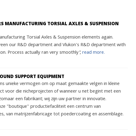
ARS MANUFACTURING TORSIAL AXLES & SUSPENSION
nufacturing Torsial Axles & Suspension elements again.
ween our R&D department and Vlukon's R&D department with
n. Process actually ran very smoothly”,
read more.
ROUND SUPPORT EQUIPMENT
 ons unieke vermogen om op maat gemaakte velgen in kleine
ect voor die nicheprojecten of wanneer u net begint met een
zomaar een fabrikant; wij zijn uw partner in innovatie.
nze "boutique" productiefaciliteit een centrum van
s, van matrijzenfabricage tot poedercoating en assemblage.