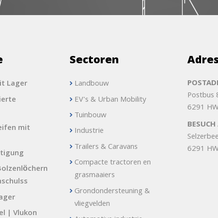
e
Sectoren
Adre
POSTADR
it Lager
Landbouw
Postbus
erte
EV's & Urban Mobility
6291 HW
Tuinbouw
BESUCH 
ifen mit
Industrie
Selzerbe
Trailers & Caravans
6291 HW
tigung
Compacte tractoren en
Bolzenlöchern
grasmaaiers
nschulss
Grondondersteuning &
lager
vliegvelden
l | Vlukon