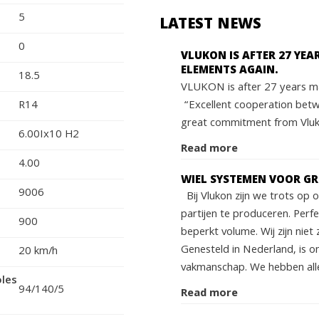
5
LATEST NEWS
0
VLUKON IS AFTER 27 YE
ELEMENTS AGAIN.
18.5
VLUKON is after 27 years ma
“Excellent cooperation bet
R14
great commitment from Vluko
6.00Ix10 H2
Read more
4.00
WIEL SYSTEMEN VOOR G
9006
Bij Vlukon zijn we trots op
partijen te produceren. Perf
900
beperkt volume. Wij zijn niet 
Genesteld in Nederland, is o
20 km/h
vakmanschap. We hebben alle
oles
94/140/5
Read more