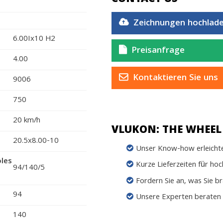
Zeichnungen hochlad
6.00Ix10 H2
Preisanfrage
4.00
Kontaktieren Sie uns
9006
750
20 km/h
VLUKON: THE WHEEL 
20.5x8.00-10
Unser Know-how erleichter
oles
Kurze Lieferzeiten für ho
94/140/5
Fordern Sie an, was Sie b
94
Unsere Experten beraten 
140