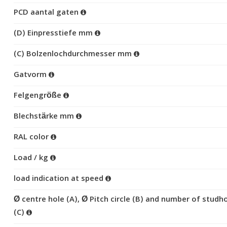
PCD aantal gaten
(D) Einpresstiefe mm
(C) Bolzenlochdurchmesser mm
Gatvorm
Felgengröße
Blechstärke mm
RAL color
Load / kg
load indication at speed
Ø centre hole (A), Ø Pitch circle (B) and number of studh
(C)