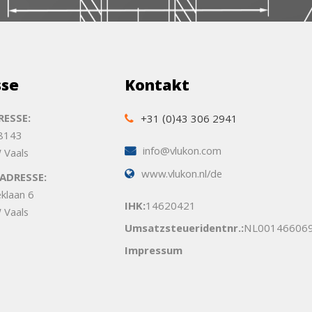
sse
Kontakt
ESSE:
+31 (0)43 306 2941
 8143
info@vlukon.com
 Vaals
www.vlukon.nl/de
ADRESSE:
eklaan 6
IHK:
14620421
 Vaals
Umsatzsteueridentnr.:
NL00146606
Impressum