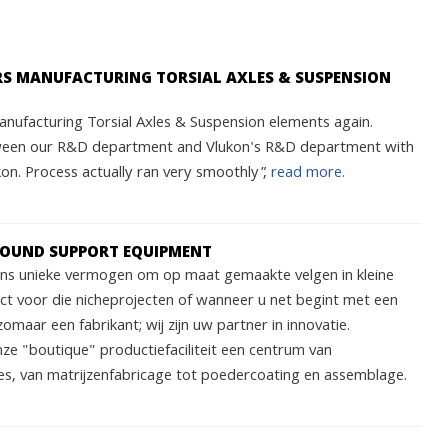
ARS MANUFACTURING TORSIAL AXLES & SUSPENSION
nufacturing Torsial Axles & Suspension elements again.
ween our R&D department and Vlukon's R&D department with
n. Process actually ran very smoothly”,
read more.
ROUND SUPPORT EQUIPMENT
 ons unieke vermogen om op maat gemaakte velgen in kleine
ect voor die nicheprojecten of wanneer u net begint met een
zomaar een fabrikant; wij zijn uw partner in innovatie.
nze "boutique" productiefaciliteit een centrum van
s, van matrijzenfabricage tot poedercoating en assemblage.