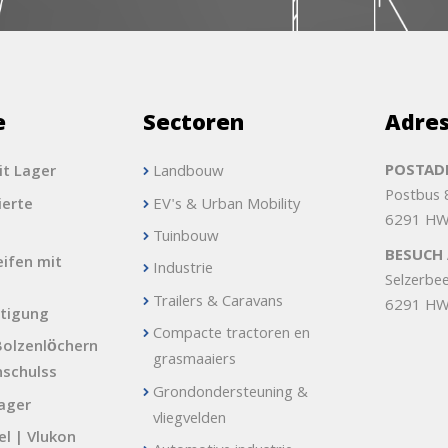
e
Sectoren
Adre
POSTADR
it Lager
Landbouw
Postbus
erte
EV's & Urban Mobility
6291 HW
Tuinbouw
BESUCH 
ifen mit
Industrie
Selzerbe
Trailers & Caravans
6291 HW
tigung
Compacte tractoren en
Bolzenlöchern
grasmaaiers
nschulss
Grondondersteuning &
lager
vliegvelden
l | Vlukon