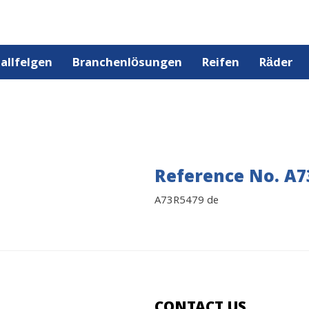
allfelgen
Branchenlösungen
Reifen
Räder
Reference No. A7
A73R5479 de
CONTACT US