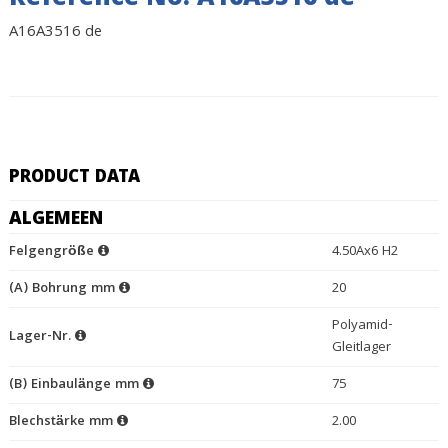
Reference No. A16A3516 de
A16A3516 de
PRODUCT DATA
ALGEMEEN
Felgengröße
4.50Ax6 H2
(A) Bohrung mm
20
Polyamid-
Lager-Nr.
Gleitlager
(B) Einbaulänge mm
75
Blechstärke mm
2.00