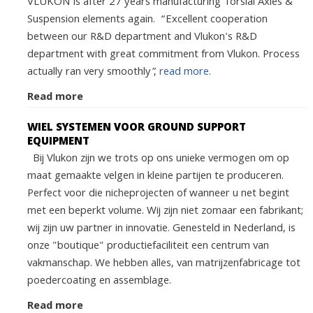
VLUKON is after 27 years manufacturing Torsial Axles &
Suspension elements again. “Excellent cooperation
between our R&D department and Vlukon's R&D
department with great commitment from Vlukon. Process
actually ran very smoothly”,
read more.
Read more
WIEL SYSTEMEN VOOR GROUND SUPPORT
EQUIPMENT
Bij Vlukon zijn we trots op ons unieke vermogen om op
maat gemaakte velgen in kleine partijen te produceren.
Perfect voor die nicheprojecten of wanneer u net begint
met een beperkt volume. Wij zijn niet zomaar een fabrikant;
wij zijn uw partner in innovatie. Genesteld in Nederland, is
onze "boutique" productiefaciliteit een centrum van
vakmanschap. We hebben alles, van matrijzenfabricage tot
poedercoating en assemblage.
Read more